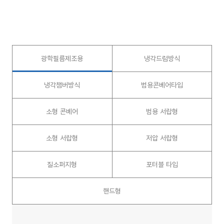
광학필름제조용
냉각드럼방식
냉각챔버방식
범용콘베어타입
소형 콘베어
범용 서랍형
소형 서랍형
저압 서랍형
질소퍼지형
포터블 타입
핸드형