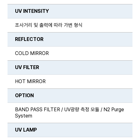
UV INTENSITY
조사거리 및 출력에 따라 가변 형식
REFLECTOR
COLD MIRROR
UV FILTER
HOT MIRROR
OPTION
BAND PASS FILTER / UV광량 측정 모듈 / N2 Purge
System
UV LAMP