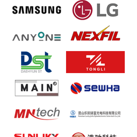
협
협
력
력
사
사
삼
엘
성
지
협
협
로
로
력
력
고
고
사
사
애
NEXTFIL
니
로
협
협
원
고
력
력
로
사
사
고
대
TONGLI
현
로
협
협
에
고
력
력
스
사
사
티
MAIN
SEWHA
로
로
로
협
협
고
고
고
력
력
사
사
MN
LKY
tech
로
협
협