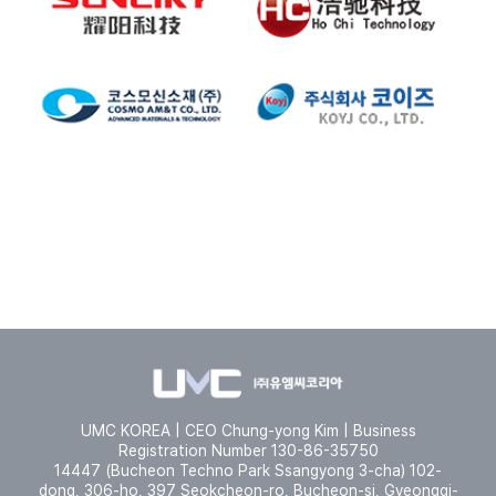
로
고
력
력
고
사
사
SLNLIKY
HC
로
로
협
협
고
고
력
력
사
사
코
코
스
이
모
즈
신
로
소
고
재
로
고
UMC KOREA | CEO Chung-yong Kim | Business
Registration Number 130-86-35750
14447 (Bucheon Techno Park Ssangyong 3-cha) 102-
dong, 306-ho, 397 Seokcheon-ro, Bucheon-si, Gyeonggi-