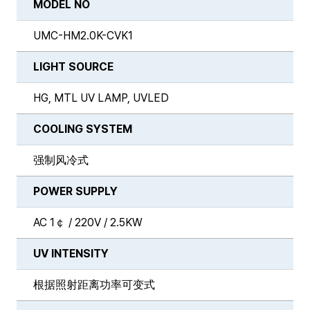
MODEL NO
UMC-HM2.0K-CVK1
LIGHT SOURCE
HG, MTL UV LAMP, UVLED
COOLING SYSTEM
强制风冷式
POWER SUPPLY
AC 1￠ / 220V / 2.5KW
UV INTENSITY
根据照射距离功率可变式