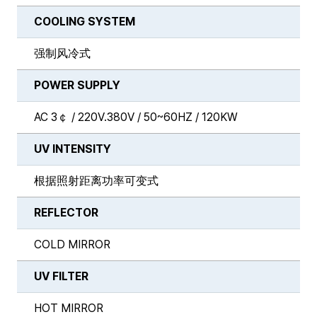
COOLING SYSTEM
强制风冷式
POWER SUPPLY
AC 3￠ / 220V.380V / 50~60HZ / 120KW
UV INTENSITY
根据照射距离功率可变式
REFLECTOR
COLD MIRROR
UV FILTER
HOT MIRROR