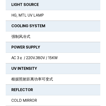
LIGHT SOURCE
HG, MTL UV LAMP
COOLING SYSTEM
强制风冷式
POWER SUPPLY
AC 3￠ / 220V.380V / 15KW
UV INTENSITY
根据照射距离功率可变式
REFLECTOR
COLD MIRROR