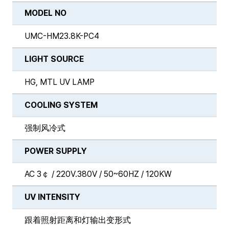
MODEL NO
UMC-HM23.8K-PC4
LIGHT SOURCE
HG, MTL UV LAMP
COOLING SYSTEM
强制风冷式
POWER SUPPLY
AC 3￠ / 220V.380V / 50~60HZ / 120KW
UV INTENSITY
跟着照射距离和灯输出变形式