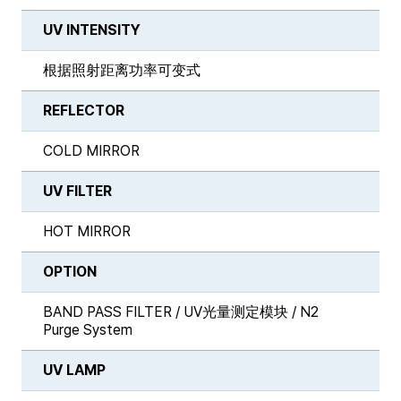
UV INTENSITY
根据照射距离功率可变式
REFLECTOR
COLD MIRROR
UV FILTER
HOT MIRROR
OPTION
BAND PASS FILTER / UV光量测定模块 / N2
Purge System
UV LAMP