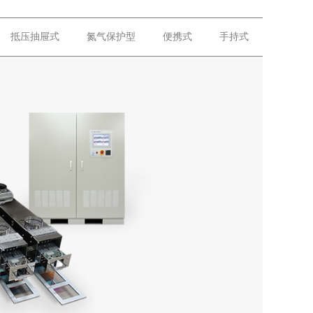
抵压抽屉式
氮气保护型
便携式
手持式